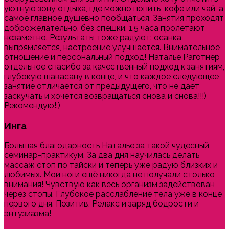
уютную зону отдыха, где можно попить кофе или чай, а
самое главное душевно пообщаться. Занятия проходят
доброжелательно, без спешки, 1,5 часа пролетают
незаметно. Результаты тоже радуют: осанка
выпрямляется, настроение улучшается. Внимательное
отношение и персональный подход! Наталье Раготнер
отдельное спасибо за качественный подход к занятиям,
глубокую шавасану в конце, и что каждое следующее
занятие отличается от предыдущего, что не даёт
заскучать и хочется возвращаться снова и снова!!!)
Рекомендую!:)
Инга
Большая благодарность Наталье за такой чудесный
семинар-практикум. За два дня научилась делать
массаж стоп по тайски и теперь уже радую близких и
любимых. Мои ноги ещё никогда не получали столько
внимания! Чувствую как весь организм задействован
через стопы. Глубокое расслабление тела уже в конце
первого дня. Позитив, Релакс и заряд бодрости и
энтузиазма!